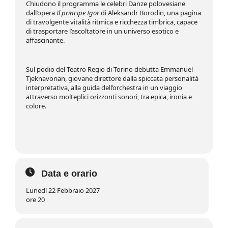
Chiudono il programma le celebri Danze polovesiane
dall’opera
Il principe Igor
di Aleksandr Borodin, una pagina
di travolgente vitalità ritmica e ricchezza timbrica, capace
di trasportare l’ascoltatore in un universo esotico e
affascinante.
Sul podio del Teatro Regio di Torino debutta Emmanuel
Tjeknavorian, giovane direttore dalla spiccata personalità
interpretativa, alla guida dell’orchestra in un viaggio
attraverso molteplici orizzonti sonori, tra epica, ironia e
colore.
Data e orario
Lunedì 22 Febbraio 2027
ore 20