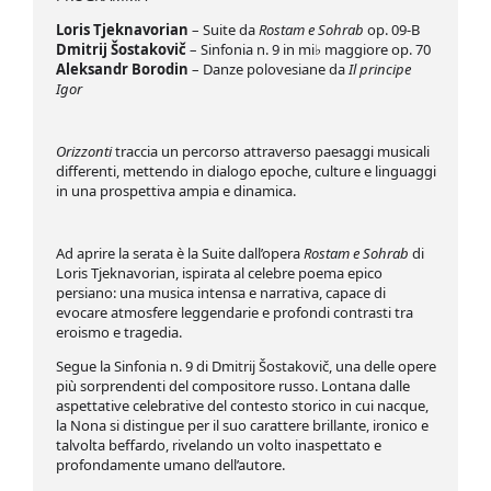
Loris Tjeknavorian
– Suite da
Rostam e Sohrab
op. 09-B
Dmitrij Šostakovič
– Sinfonia n. 9 in mi♭ maggiore op. 70
Aleksandr Borodin
– Danze polovesiane da
Il principe
Igor
Orizzonti
traccia un percorso attraverso paesaggi musicali
differenti, mettendo in dialogo epoche, culture e linguaggi
in una prospettiva ampia e dinamica.
Ad aprire la serata è la Suite dall’opera
Rostam e Sohrab
di
Loris Tjeknavorian, ispirata al celebre poema epico
persiano: una musica intensa e narrativa, capace di
evocare atmosfere leggendarie e profondi contrasti tra
eroismo e tragedia.
Segue la Sinfonia n. 9 di Dmitrij Šostakovič, una delle opere
più sorprendenti del compositore russo. Lontana dalle
aspettative celebrative del contesto storico in cui nacque,
la Nona si distingue per il suo carattere brillante, ironico e
talvolta beffardo, rivelando un volto inaspettato e
profondamente umano dell’autore.