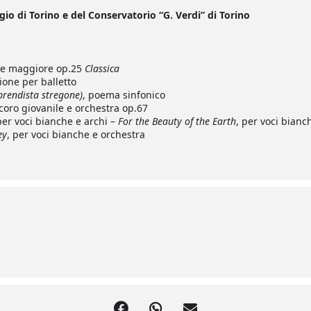
gio di Torino e del Conservatorio “G. Verdi” di Torino
 re maggiore op.25
Classica
sione per balletto
pprendista stregone)
, poema sinfonico
 coro giovanile e orchestra op.67
per voci bianche e archi –
For the Beauty of the Earth
, per voci bianc
ey
, per voci bianche e orchestra