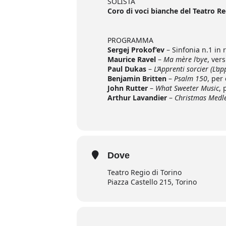
SOLISTA
Coro di voci bianche del Teatro Re
PROGRAMMA
Sergej Prokof’ev
– Sinfonia n.1 in
Maurice Ravel
–
Ma mère l’oye
, ver
Paul Dukas
–
L’Apprenti sorcier (L’a
Benjamin Britten
–
Psalm 150
, per
John Rutter
–
What Sweeter Music
, 
Arthur Lavandier
–
Christmas Medl
Dove
Teatro Regio di Torino
Piazza Castello 215, Torino