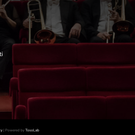
ti
cy
| Powered by
TosoLab