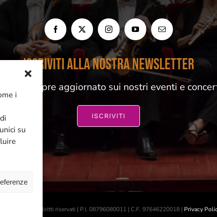
ISCRIVITI ALLA NOSTRA NEWSLETTER
esta sempre aggiornato sui nostri eventi e concer
come i
ISCRIVITI
di
unici su
luire
referenze
 2026 | Tutti i diritti riservati | P.I. 08796080011 | C.F. 97646220018 |
Privacy Poli