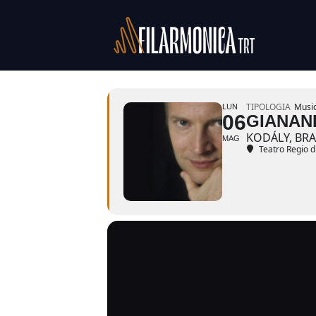
Salta
al
contenuto
TIPOLOGIA
Music
LUN
06
GIANAN
KODÁLY, BR
MAG
Teatro Regio d