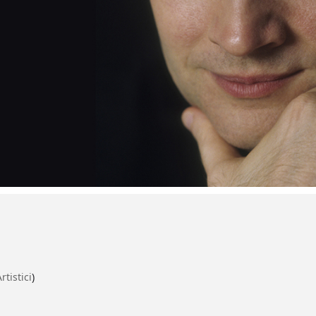
rtistici
)