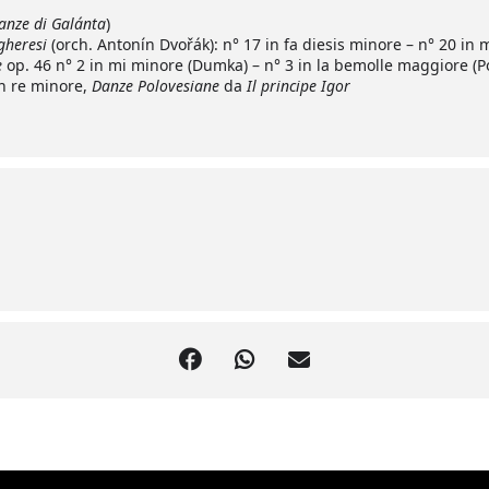
anze di Galánta
)
gheresi
(orch. Antonín Dvořák): n° 17 in fa diesis minore – n° 20 in
e
op. 46 n° 2 in mi minore (Dumka) – n° 3 in la bemolle maggiore (P
in re minore,
Danze Polovesiane
da
Il principe Igor