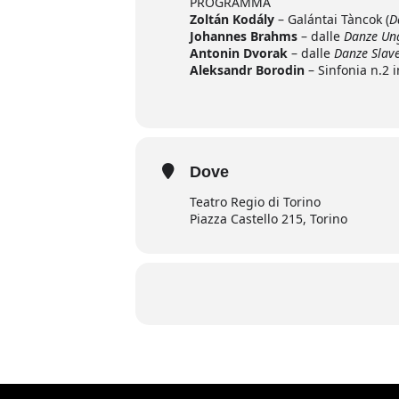
PROGRAMMA
Zoltán Kodály
– Galántai Tàncok (
D
Johannes Brahms
– dalle
Danze Un
Antonin Dvorak
– dalle
Danze Slav
Aleksandr Borodin
– Sinfonia n.2 
Dove
Teatro Regio di Torino
Piazza Castello 215, Torino