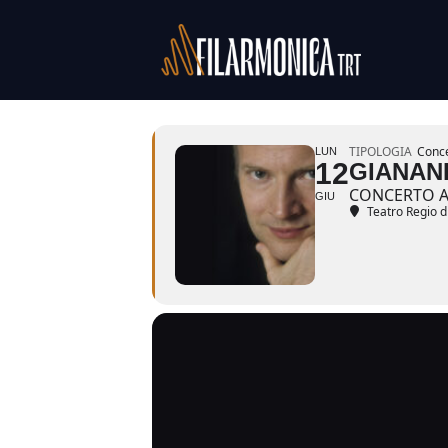
Salta
al
contenuto
TIPOLOGIA
Conce
LUN
12
GIANAN
CONCERTO A
GIU
Teatro Regio d