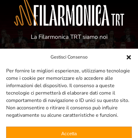
La Filarmonica TRT siamo noi
Gestisci Consenso
Per fornire le migliori esperienze, utilizziamo tecnologie
come i cookie per memorizzare e/o accedere alle
ISCRIVITI ALLA NOSTRA NEWSLETTER
informazioni del dispositivo. Il consenso a queste
tecnologie ci permetterà di elaborare dati come il
comportamento di navigazione o ID unici su questo sito.
Resta sempre aggiornato sui nostri
Non acconsentire o ritirare il consenso può influire
negativamente su alcune caratteristiche e funzioni.
eventi e concerti
Accetta
ISCRIVITI