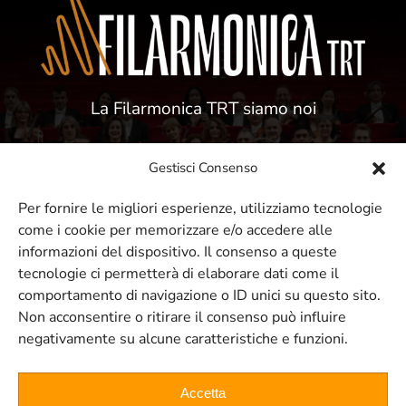
La Filarmonica TRT siamo noi
Gestisci Consenso
Per fornire le migliori esperienze, utilizziamo tecnologie
come i cookie per memorizzare e/o accedere alle
ISCRIVITI ALLA NOSTRA NEWSLETTER
informazioni del dispositivo. Il consenso a queste
tecnologie ci permetterà di elaborare dati come il
comportamento di navigazione o ID unici su questo sito.
Resta sempre aggiornato sui nostri
Non acconsentire o ritirare il consenso può influire
negativamente su alcune caratteristiche e funzioni.
eventi e concerti
Accetta
ISCRIVITI