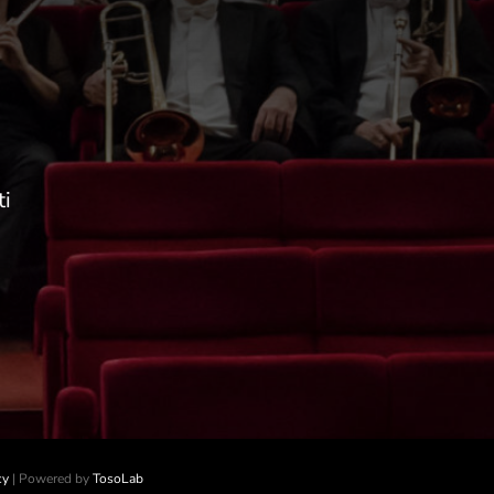
ti
cy
| Powered by
TosoLab