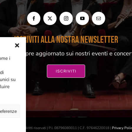
ISCRIVITI ALLA NOSTRA NEWSLETTER
esta sempre aggiornato sui nostri eventi e concer
come i
ISCRIVITI
di
unici su
luire
referenze
 2026 | Tutti i diritti riservati | P.I. 08796080011 | C.F. 97646220018 |
Privacy Poli