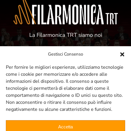
La Filarmonica TRT siamo noi
Gestisci Consenso
Per fornire le migliori esperienze, utilizziamo tecnologie
come i cookie per memorizzare e/o accedere alle
ISCRIVITI ALLA NOSTRA NEWSLETTER
informazioni del dispositivo. Il consenso a queste
tecnologie ci permetterà di elaborare dati come il
comportamento di navigazione o ID unici su questo sito.
Resta sempre aggiornato sui nostri
Non acconsentire o ritirare il consenso può influire
negativamente su alcune caratteristiche e funzioni.
eventi e concerti
Accetta
ISCRIVITI