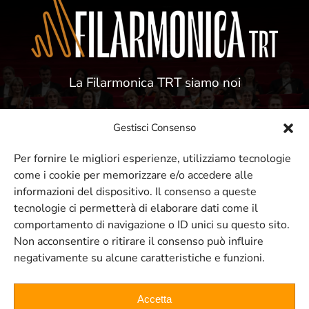
La Filarmonica TRT siamo noi
Gestisci Consenso
Per fornire le migliori esperienze, utilizziamo tecnologie
come i cookie per memorizzare e/o accedere alle
ISCRIVITI ALLA NOSTRA NEWSLETTER
informazioni del dispositivo. Il consenso a queste
tecnologie ci permetterà di elaborare dati come il
comportamento di navigazione o ID unici su questo sito.
Resta sempre aggiornato sui nostri
Non acconsentire o ritirare il consenso può influire
negativamente su alcune caratteristiche e funzioni.
eventi e concerti
Accetta
ISCRIVITI