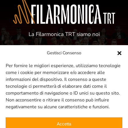
La Filarmonica TRT siamo noi
Gestisci Consenso
Per fornire le migliori esperienze, utilizziamo tecnologie
come i cookie per memorizzare e/o accedere alle
ISCRIVITI ALLA NOSTRA NEWSLETTER
informazioni del dispositivo. Il consenso a queste
tecnologie ci permetterà di elaborare dati come il
comportamento di navigazione o ID unici su questo sito.
Resta sempre aggiornato sui nostri
Non acconsentire o ritirare il consenso può influire
negativamente su alcune caratteristiche e funzioni.
eventi e concerti
Accetta
ISCRIVITI