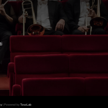
ti
cy
| Powered by
TosoLab