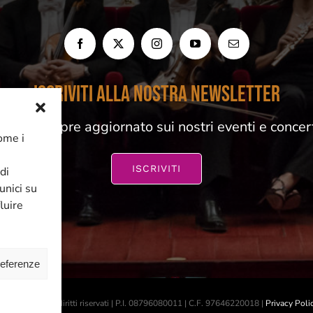
ISCRIVITI ALLA NOSTRA NEWSLETTER
esta sempre aggiornato sui nostri eventi e concer
come i
ISCRIVITI
di
unici su
luire
referenze
 2026 | Tutti i diritti riservati | P.I. 08796080011 | C.F. 97646220018 |
Privacy Poli