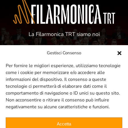
La Filarmonica TRT siamo noi
Gestisci Consenso
Per fornire le migliori esperienze, utilizziamo tecnologie
come i cookie per memorizzare e/o accedere alle
ISCRIVITI ALLA NOSTRA NEWSLETTER
informazioni del dispositivo. Il consenso a queste
tecnologie ci permetterà di elaborare dati come il
comportamento di navigazione o ID unici su questo sito.
Resta sempre aggiornato sui nostri
Non acconsentire o ritirare il consenso può influire
negativamente su alcune caratteristiche e funzioni.
eventi e concerti
Accetta
ISCRIVITI