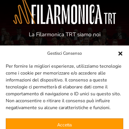
La Filarmonica TRT siamo noi
Gestisci Consenso
Per fornire le migliori esperienze, utilizziamo tecnologie
come i cookie per memorizzare e/o accedere alle
ISCRIVITI ALLA NOSTRA NEWSLETTER
informazioni del dispositivo. Il consenso a queste
tecnologie ci permetterà di elaborare dati come il
comportamento di navigazione o ID unici su questo sito.
Resta sempre aggiornato sui nostri
Non acconsentire o ritirare il consenso può influire
negativamente su alcune caratteristiche e funzioni.
eventi e concerti
Accetta
ISCRIVITI