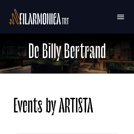
Salta
al
Togg
contenuto
Navi
CONCERTI
De Billy Bertrand
ABOUT
SOSTENITORI
FORMAZIONE
Events by ARTISTA
CONTATTI
CERCA
PER: