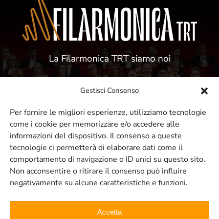
La Filarmonica TRT siamo noi
Gestisci Consenso
Per fornire le migliori esperienze, utilizziamo tecnologie
come i cookie per memorizzare e/o accedere alle
ISCRIVITI ALLA NOSTRA NEWSLETTER
informazioni del dispositivo. Il consenso a queste
tecnologie ci permetterà di elaborare dati come il
comportamento di navigazione o ID unici su questo sito.
Resta sempre aggiornato sui nostri
Non acconsentire o ritirare il consenso può influire
negativamente su alcune caratteristiche e funzioni.
eventi e concerti
Accetta
ISCRIVITI