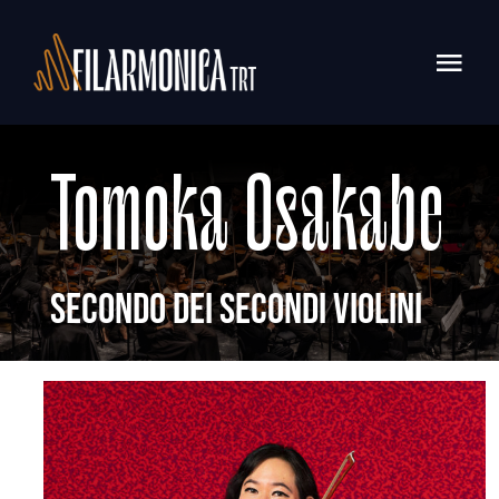
Salta
al
Togg
contenuto
Navi
CONCERTI
Tomoka Osakabe
ABOUT
SOSTENITORI
Secondo dei secondi violini
FORMAZIONE
CONTATTI
CERCA
PER: