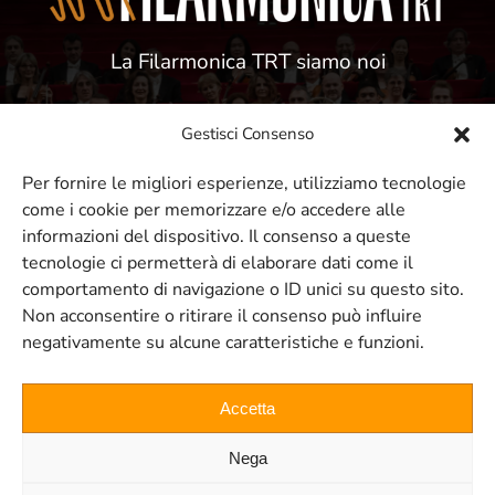
La Filarmonica TRT siamo noi
Gestisci Consenso
Per fornire le migliori esperienze, utilizziamo tecnologie
come i cookie per memorizzare e/o accedere alle
ISCRIVITI ALLA NOSTRA NEWSLETTER
informazioni del dispositivo. Il consenso a queste
tecnologie ci permetterà di elaborare dati come il
comportamento di navigazione o ID unici su questo sito.
Resta sempre aggiornato sui nostri
Non acconsentire o ritirare il consenso può influire
negativamente su alcune caratteristiche e funzioni.
eventi e concerti
Accetta
ISCRIVITI
Nega