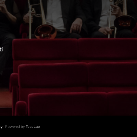
ti
cy
| Powered by
TosoLab