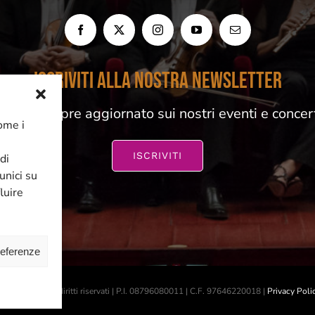
ISCRIVITI ALLA NOSTRA NEWSLETTER
esta sempre aggiornato sui nostri eventi e concer
come i
ISCRIVITI
di
unici su
luire
referenze
 2026 | Tutti i diritti riservati | P.I. 08796080011 | C.F. 97646220018 |
Privacy Poli