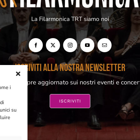
La Filarmonica TRT siamo noi
ISCRIVITI ALLA NOSTRA NEWSLETTER
esta sempre aggiornato sui nostri eventi e concer
come i
ISCRIVITI
di
unici su
luire