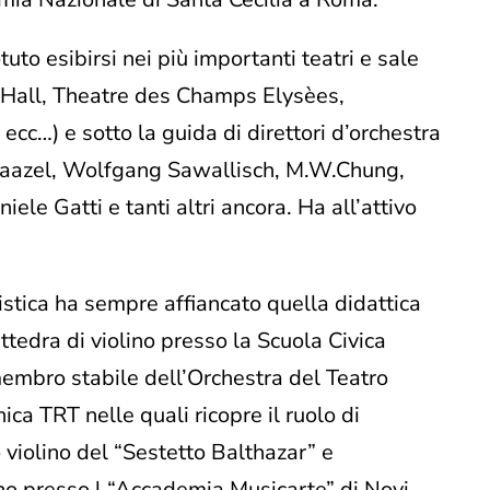
uto esibirsi nei più importanti teatri e sale
e Hall, Theatre des Champs Elysèes,
 ecc…) e sotto la guida di direttori d’orchestra
 Maazel, Wolfgang Sawallisch, M.W.Chung,
le Gatti e tanti altri ancora. Ha all’attivo
ristica ha sempre affiancato quella didattica
attedra di violino presso la Scuola Civica
embro stabile dell’Orchestra del Teatro
ica TRT nelle quali ricopre il ruolo di
o violino del “Sestetto Balthazar” e
o presso l “Accademia Musicarte” di Novi